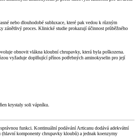
dčasné nebo dlouhodobé subluxace, které pak vedou k různým
y zánětlivý proces. Klinické studie prokazují účinnost průběžného
voluje obnovit vlákna kloubní chrupavky, která byla poškozena.
zou vyžaduje doplňující přínos potřebných aminokyselin pro její
en krystaly soli vápníku.
ch správnou funkci. Kontinuální podávání Articanu dodává adekvátní
nu (hlavní komponenty chrupavky kloubů) a jednak koenzymy