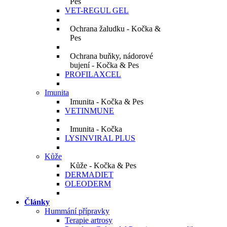
Pes
VET-REGUL GEL
Ochrana žaludku - Kočka &
Pes
Ochrana buňky, nádorové
bujení - Kočka & Pes
PROFILAXCEL
Imunita
Imunita - Kočka & Pes
VETINMUNE
Imunita - Kočka
LYSINVIRAL PLUS
Kůže
Kůže - Kočka & Pes
DERMADIET
OLEODERM
Články
Hummání přípravky
Terapie artrosy