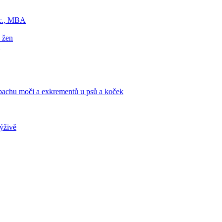
Sc., MBA
 žen
zápachu moči a exkrementů u psů a koček
výživě