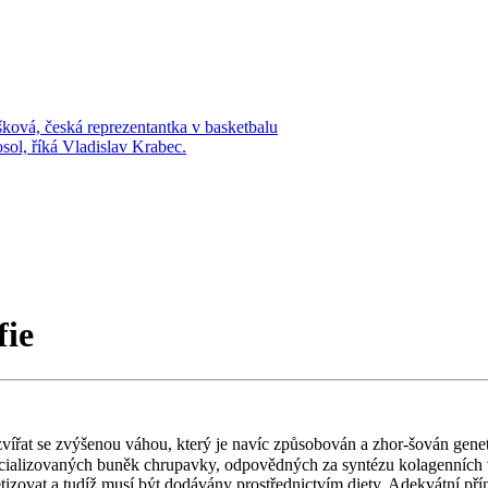
šková, česká reprezentantka v basketbalu
osol, říká Vladislav Krabec.
ie
vířat se zvýšenou váhou, který je navíc způsobován a zhor-šován genet
cializovaných buněk chrupavky, odpovědných za syntézu kolagenních vl
etizovat a tudíž musí být dodávány prostřednictvím diety. Adekvátní př