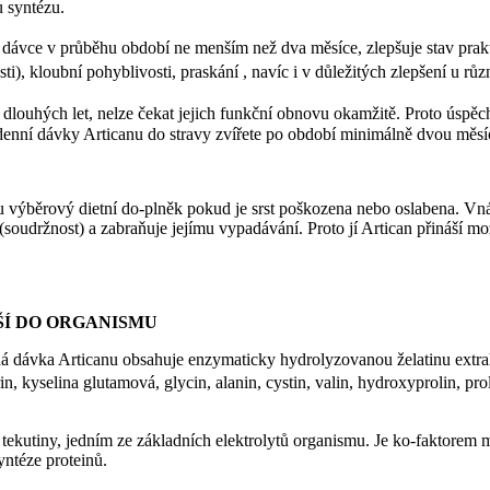
u syntézu.
vce v průběhu období ne menším než dva měsíce, zlepšuje stav praktick
), kloubní pohyblivosti, praskání , navíc i v důležitých zlepšení u rů
louhých let, nelze čekat jejich funkční obnovu okamžitě. Proto úspěc
 denní dávky Articanu do stravy zvířete po období minimálně dvou mě
nu výběrový dietní do-plněk pokud je srst poškozena nebo oslabena. Vnáš
(soudržnost) a zabraňuje jejímu vypadávání. Proto jí Artican přináší mo
NÁŠÍ DO ORGANISMU
 dávka Articanu obsahuje enzymaticky hydrolyzovanou želatinu extrah
 kyselina glutamová, glycin, alanin, cystin, valin, hydroxyprolin, prolin
né tekutiny, jedním ze základních elektrolytů organismu. Je ko-faktore
yntéze proteinů.