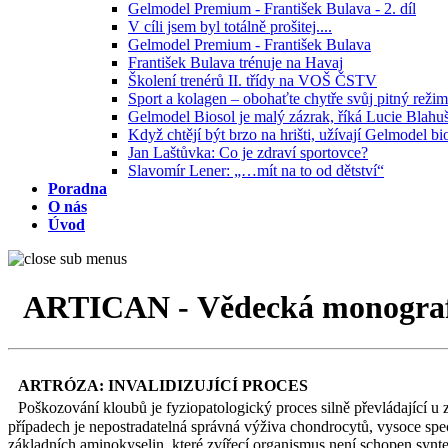
Gelmodel Premium - František Bulava - 2. díl
V cíli jsem byl totálně prošitej....
Gelmodel Premium - František Bulava
František Bulava trénuje na Havaj
Školení trenérů II. třídy na VOŠ ČSTV
Sport a kolagen – obohaťte chytře svůj pitný režim
Gelmodel Biosol je malý zázrak, říká Lucie Blahu
Když chtějí být brzo na hrišti, užívají Gelmodel bi
Jan Laštůvka: Co je zdraví sportovce?
Slavomír Lener: „…mít na to od dětství“
Poradna
O nás
Úvod
ARTICAN - Vědecká monograf
ARTRÓZA: INVALIDIZUJÍCÍ PROCES
Poškozování kloubů je fyziopatologický proces silně převládající u z
případech je nepostradatelná správná výživa chondrocytů, vysoce spe
základních aminokyselin, které zvířecí organismus není schopen synt