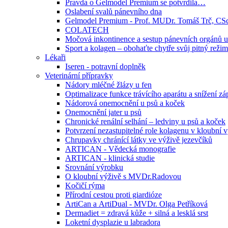
Pravda o Gelmodel Premium se potvrdila…
Oslabení svalů pánevního dna
Gelmodel Premium - Prof. MUDr. Tomáš Trč, C
COLATECH
Močová inkontinence a sestup pánevních orgánů u
Sport a kolagen – obohaťte chytře svůj pitný režim
Lékaři
Iseren - potravní doplněk
Veterinární přípravky
Nádory mléčné žlázy u fen
Optimalizace funkce trávícího aparátu a snížení 
Nádorová onemocnění u psů a koček
Onemocnění jater u psů
Chronické renální selhání – ledviny u psů a koček
Potvrzení nezastupitelné role kolagenu v kloubní 
Chrupavky chránící látky ve výživě jezevčíků
ARTICAN - Vědecká monografie
ARTICAN - klinická studie
Srovnání výrobku
O kloubní výživě s MVDr.Radovou
Kočičí rýma
Přírodní cestou proti giardióze
ArtiCan a ArtiDual - MVDr. Olga Petříková
Dermadiet = zdravá kůže + silná a lesklá srst
Loketní dysplazie u labradora