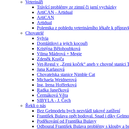
Veterináři
Trávící problémy ze zimní či jarní vycházky
ArtiCAN - Artidual
ArtiCAN
Artidual
Polemika z pohledu veterinárního lékaře k příprav
Chovatelé
Sylvia
Domlátilovi a jejich kocouři
Kristýna Bělohoubková
Vilma Mádrová + Megie
Zdeněk Krajča
Vet-Regul v „Zemi koček“ aneb v chovné stanici Te
Jana Karlasová
Chovatelska stanice Nimble Cat
Michaela Weidnerová
Ing. Irena Hofferková
Radka Janečková
Čermáková Věra
SIBYLA - J. Čech
Řekli o nás
Bez Gelmodelu bych nezvládl takové zatížení
František Bulava opět bodoval. Snad i díky Gelmo
Poděkování od Františka Bulavy
Odboural František Bulava problémy s klouby a bu