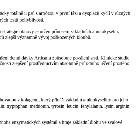
y totálně u psů s artrózou v první fázi a dysplazií kyčlí v různých
zných testů pohyblivosti.
h strategie obnovy je určen přínosem základních aminokyselin,
síců zlepší významně vývoj poškozených kloubů.
ení denní dávky Articanu způsobuje po-sílení srsti. Klinické studie
žnosti zlepšení prostřednictvím absolutně přírodního léčení prostého
ovanou z kolagenu, který přináší základní aminokyseliny pro jeho
, tryptophan, methionin, tyrosin, leucin, fenylalanin, lysin, arginin,
m mnoha enzymatických systémů a hraje základní úlohu ve svalové