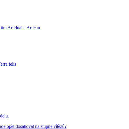
kům Artidual a Artican.
rra felis
delu.
de opět dosahovat na stupně vítězů?