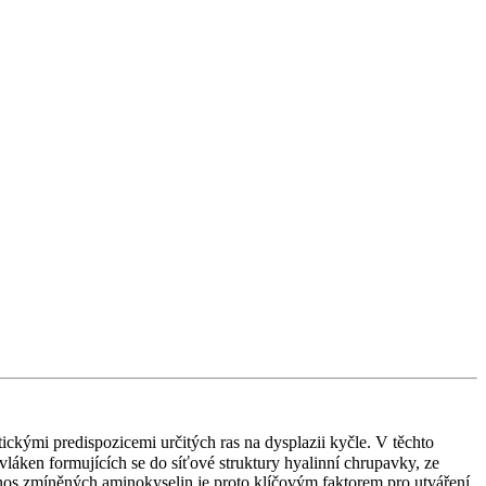
ickými predispozicemi určitých ras na dysplazii kyčle. V těchto
áken formujících se do síťové struktury hyalinní chrupavky, ze
ínos zmíněných aminokyselin je proto klíčovým faktorem pro utváření