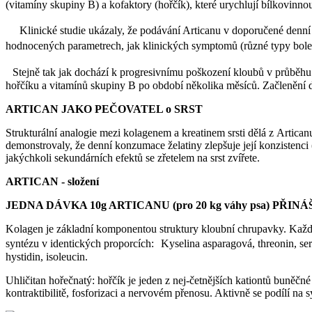
(vitamíny skupiny B) a kofaktory (hořčík), které urychlují bílkovinno
Klinické studie ukázaly, že podávání Articanu v doporučené denní dá
hodnocených parametrech, jak klinických symptomů (různé typy bolesti
Stejně tak jak dochází k progresivnímu poškození kloubů v průběhu d
hořčíku a vitamínů skupiny B po období několika měsíců. Začlenění
ARTICAN JAKO PEČOVATEL o SRST
Strukturální analogie mezi kolagenem a kreatinem srsti dělá z Artica
demonstrovaly, že denní konzumace želatiny zlepšuje její konzistenci 
jakýchkoli sekundárních efektů se zřetelem na srst zvířete.
ARTICAN - složení
JEDNA DÁVKA 10g ARTICANU (pro 20 kg váhy psa) PŘI
Kolagen je základní komponentou struktury kloubní chrupavky. Každá
syntézu v identických proporcích: Kyselina asparagová, threonin, serin,
hystidin, isoleucin.
Uhličitan hořečnatý: hořčík je jeden z nej-četnějších kationtů buněč
kontraktibilitě, fosforizaci a nervovém přenosu. Aktivně se podílí na s