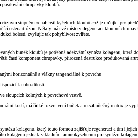
 posilování chrupavky kloubů.
 různým stupněm ochablosti kyčelních kloubů což je určující pro pře
nčící osteoartrózou. Někdy má své místo v degeneraci kloubní chrupavk
i bolesti, zvyšujíc tak pohyblivost zvířete.
vaných buněk kloubů je potřebná adekvátní syntéza kolagenu, která do
ětší části komponent chrupavky, přirozená destrukce produkovaná artró
anými horizontálně a vlákny tangenciálně k povrchu.
spozicí k naho-dilosti.
ve sloupcích kolmých k povrchové vrstvě.
rální kostí, má řídké rozvrstvení buňek a mezibuňečný matrix je vyplň
yntézu kolagenu, který touto formou zajišťuje regeneraci a tím i jeji
ního kolagenu jednak základními aminokyselinami pro syntézu kolage