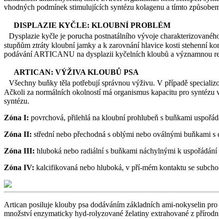
vhodných podmínek stimulujících syntézu kolagenu a tímto způsobem
DISPLAZIE KYČLE: KLOUBNÍ PROBLÉM
Dysplazie kyčle je porucha postnatálního vývoje charakterizovaného
stupňům ztráty kloubní jamky a k zarovnání hlavice kosti stehenní ko
podávání ARTICANU na dysplazii kyčelních kloubů a významnou redukc
ARTICAN: VÝŽIVA KLOUBŮ PSA
Všechny buňky těla potřebují správnou výživu. V případě specializo
Ačkoli za normálních okolností má organismus kapacitu pro syntézu v
syntézu.
Zóna I:
povrchová, přilehlá na kloubní prohlubeň s buňkami uspořád
Zóna II:
střední nebo přechodná s oblými nebo oválnými buňkami s di
Zóna III:
hluboká nebo radiální s buňkami náchylnými k uspořádání 
Zóna IV:
kalcifikovaná nebo hluboká, v pří-mém kontaktu se subchond
Artican posiluje klouby psa dodáváním základních ami-nokyselin pro s
množství enzymaticky hyd-rolyzované želatiny extrahované z přírod