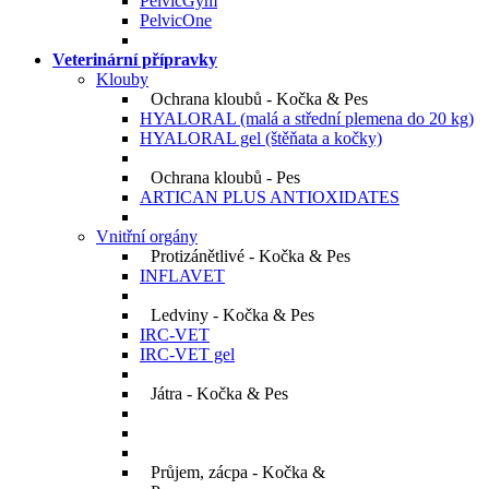
PelvicGym
PelvicOne
Veterinární přípravky
Klouby
Ochrana kloubů - Kočka & Pes
HYALORAL
(malá a střední plemena do 20 kg)
HYALORAL gel
(štěňata a kočky)
Ochrana kloubů - Pes
ARTICAN PLUS ANTIOXIDATES
Vnitřní orgány
Protizánětlivé - Kočka & Pes
INFLAVET
Ledviny - Kočka & Pes
IRC-VET
IRC-VET gel
Játra - Kočka & Pes
Průjem, zácpa - Kočka &