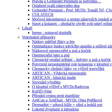
Pravda o Gelmodel Premium se potvrdila…
Oslabení svalů pánevního dna
Gelmodel Premium - Prof. MUDr. Tomáš Trč, C
COLATECH
Močová inkontinence a sestup pánevních orgánů u
Sport a kolagen – obohaťte chytře svůj pitný režim
Lékaři
Iseren - potravní doplněk
Veterinární přípravky
Nádory mléčné žlázy u fen
Optimalizace funkce trávícího aparátu a snížení 
Nádorová onemocnění u psů a koček
Onemocnění jater u psů
Chronické renální selhání – ledviny u psů a koček
Potvrzení nezastupitelné role kolagenu v kloubní 
Chrupavky chránící látky ve výživě jezevčíků
ARTICAN - Vědecká monografie
ARTICAN - klinická studie
Srovnání výrobku
O kloubní výživě s MVDr.Radovou
Kočičí rýma
Přírodní cestou proti giardióze
ArtiCan a ArtiDual - MVDr. Olga Petříková
Dermadiet = zdravá kůže + silná a lesklá srst
Loketní dysplazie u labradora