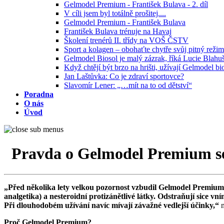
Gelmodel Premium - František Bulava - 2. díl
V cíli jsem byl totálně prošitej....
Gelmodel Premium - František Bulava
František Bulava trénuje na Havaj
Školení trenérů II. třídy na VOŠ ČSTV
Sport a kolagen – obohaťte chytře svůj pitný režim
Gelmodel Biosol je malý zázrak, říká Lucie Blahu
Když chtějí být brzo na hrišti, užívají Gelmodel bi
Jan Laštůvka: Co je zdraví sportovce?
Slavomír Lener: „…mít na to od dětství“
Poradna
O nás
Úvod
Pravda o Gelmodel Premium s
„Před několika lety velkou pozornost vzbudil Gelmodel Premium, kt
analgetika) a nesteroidní protizánětlivé látky. Odstraňují sice vn
Při dlouhodobém užívání navíc mívají závažné vedlejší účinky,“
n
Proč Gelmodel Premium?