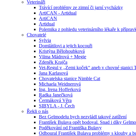
Veterináři
Trávící problémy ze zimní či jarní vycházky
ArtiCAN - Artidual
ArtiCAN
Artidual
Polemika z pohledu veterinárního lékaře k příprav
Chovatelé
Sylvia
Domlátilovi a jejich kocouři
Kristýna Bělohoubková
Vilma Mádrová + Megie
Zdeněk Krajča
Vet-Regul v „Zemi koček“ aneb v chovné stanici Te
Jana Karlasová
Chovatelska stanice Nimble Cat
Michaela Weidnerová
Ing. Irena Hofferková
Radka Janečková
Čermáková Věra
SIBYLA - J. Čech
Řekli o nás
Bez Gelmodelu bych nezvládl takové zatížení
František Bulava opět bodoval. Snad i díky Gelmo
Poděkování od Františka Bulavy
Odboural František Bulava problémy s klouby a bu