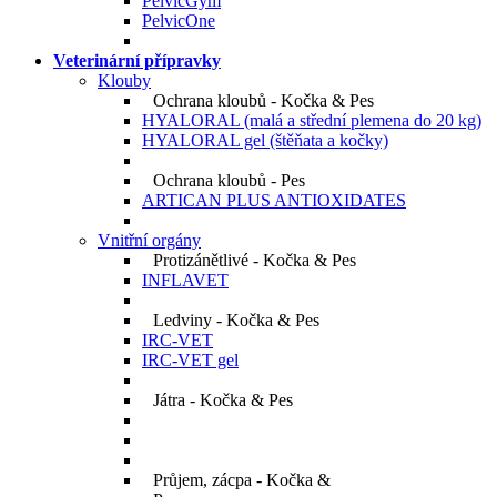
PelvicGym
PelvicOne
Veterinární přípravky
Klouby
Ochrana kloubů - Kočka & Pes
HYALORAL
(malá a střední plemena do 20 kg)
HYALORAL gel
(štěňata a kočky)
Ochrana kloubů - Pes
ARTICAN PLUS ANTIOXIDATES
Vnitřní orgány
Protizánětlivé - Kočka & Pes
INFLAVET
Ledviny - Kočka & Pes
IRC-VET
IRC-VET gel
Játra - Kočka & Pes
Průjem, zácpa - Kočka &