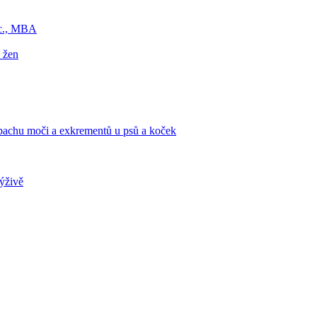
Sc., MBA
 žen
zápachu moči a exkrementů u psů a koček
výživě