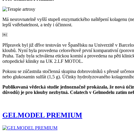
Má nesrovnatelně vyšší stupeň enzymatického naštěpení kolagenu (nej
lepší vstřebatelnost, a tedy i účinnost.
￼
Přípravek byl již dříve testován ve Španělsku na Univerzitě v Barce
kloubů. Nyní byla provedena celosvětově první komparativní (porovn
Praha. Tady byla schválena etickou komisí a provedena na pěti klini
ortopedické kliniky na UK 2.LF MOTOL.
Pokusu se zúčastnila stočlenná skupina dobrovolníků s přesně určen
nebo glukosamin sulfát (1,5 g). Účinky hydrolyzovaného kolagenního 
Publikovaná vědecká studie jednoznačně prokázala, že nová účín
důvodů) je pro klouby nezbytná. Colatech v Gelmodelu zatím ne
GELMODEL PREMIUM