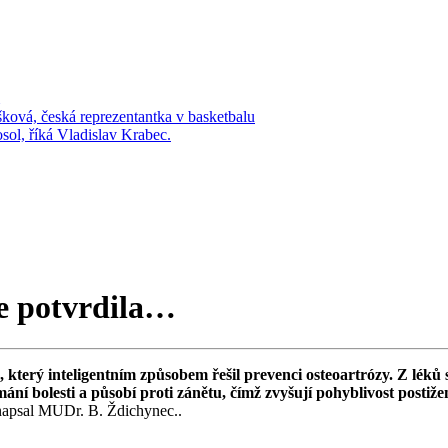
šková, česká reprezentantka v basketbalu
osol, říká Vladislav Krabec.
e potvrdila…
erý inteligentním způsobem řešil prevenci osteoartrózy. Z léků se 
ímání bolesti a působí proti zánětu, čímž zvyšují pohyblivost postiž
apsal MUDr. B. Ždichynec..