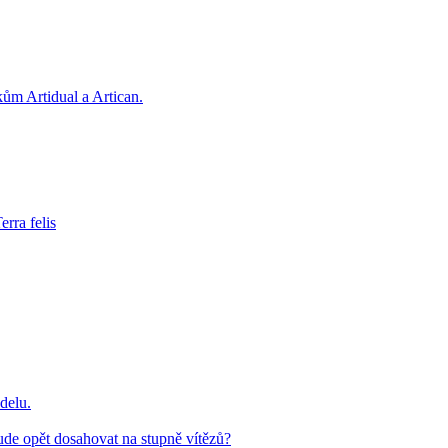
kům Artidual a Artican.
rra felis
delu.
de opět dosahovat na stupně vítězů?