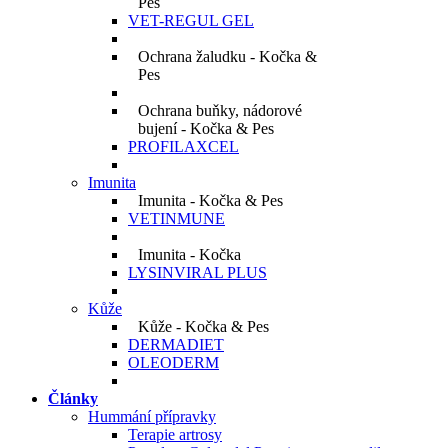
Pes
VET-REGUL GEL
Ochrana žaludku - Kočka &
Pes
Ochrana buňky, nádorové
bujení - Kočka & Pes
PROFILAXCEL
Imunita
Imunita - Kočka & Pes
VETINMUNE
Imunita - Kočka
LYSINVIRAL PLUS
Kůže
Kůže - Kočka & Pes
DERMADIET
OLEODERM
Články
Hummání přípravky
Terapie artrosy