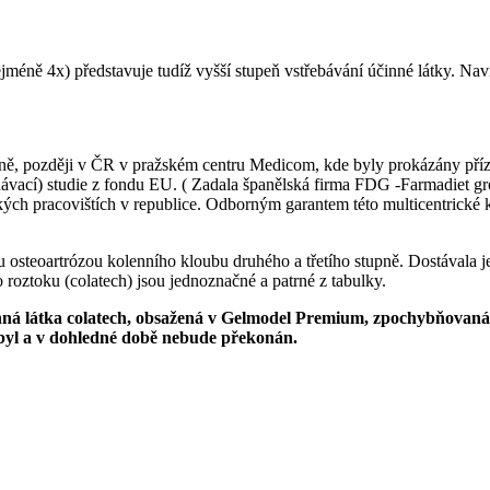
méně 4x) představuje tudíž vyšší stupeň vstřebávání účinné látky. Nav
loně, později v ČR v pražském centru Medicom, kde byly prokázány příz
ávací) studie z fondu EU. ( Zadala španělská firma FDG -Farmadiet g
ckých pracovištích v republice. Odborným garantem této multicentrick
ou osteoartrózou kolenního kloubu druhého a třetího stupně. Dostávala
roztoku (colatech) jsou jednoznačné a patrné z tabulky.
ná látka colatech, obsažená v Gelmodel Premium, zpochybňovaná v
byl a v dohledné době nebude překonán.