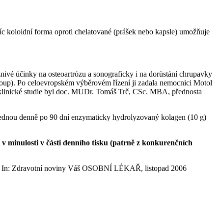
íc koloidní forma oproti chelatované (prášek nebo kapsle) umožňuje
nivé účinky na osteoartrózu a sonograficky i na dorůstání chrupavky
roup). Po celoevropském výběrovém řízení ji zadala nemocnici Motol
é klinické studie byl doc. MUDr. Tomáš Trč, CSc. MBA, přednosta
 jednou denně po 90 dní enzymaticky hydrolyzovaný kolagen (10 g)
 minulosti v části denního tisku (patrně z konkurenčních
In: Zdravotní noviny Váš OSOBNÍ LÉKAŘ, listopad 2006