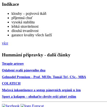
Indikace
klouby – pojivová tkáň
příjemná chuť
vysoká stabilita
lehká stravitelnost
dlouhá trvanlivost
garance kvality všech šarží
více
Hummání přípravky - další články
Terapie artrosy
Oslabení svalů pánevního dna
Gelmodel Premium - Prof. MUDr. Tomáš Trč, CSc., MBA
COLATECH
Močová inkontinence a sestup pánevních orgánů u žen
Sport a kolagen – obohaťte chytře svůj pitný režim