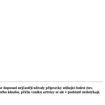
doposud nejčastěji užívaly přípravky utišující bolest (tzv.
eného kloubu, příčin vzniku artrózy se ale v podstatě nedotýkají.