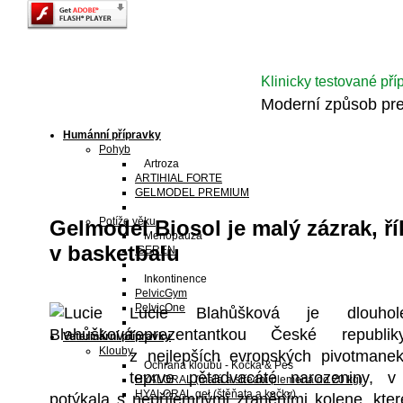
Klinicky testované pří
Moderní způsob pre
Humánní přípravky
Pohyb
Artroza
ARTIHIAL FORTE
GELMODEL PREMIUM
Potíže věku
Gelmodel Biosol je malý zázrak, ř
Menopauza
v basketbalu
ISEREN
Inkontinence
PelvicGym
PelvicOne
Lucie Blahůšková je dlouhole
reprezentantkou České republi
Veterinární přípravky
Klouby
z nejlepších evropských pivotmanek
Ochrana kloubů - Kočka & Pes
teprve pětadvacáté narozeniny, v
HYALORAL
(malá a střední plemena do 20 kg)
HYALORAL gel
(štěňata a kočky)
potýkala s nepříjemnými zraněními kolene, kter