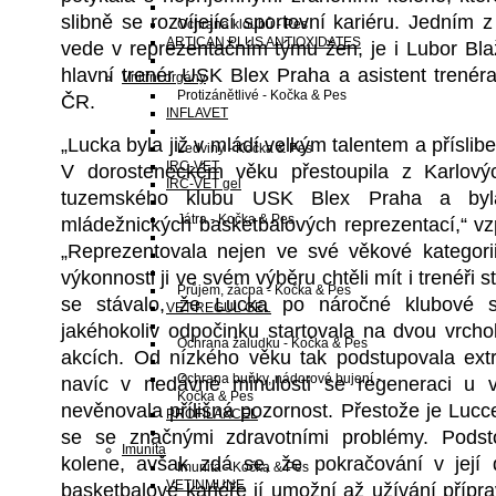
slibně se rozvíjející sportovní kariéru. Jedním z j
Ochrana kloubů - Pes
ARTICAN PLUS ANTIOXIDATES
vede v reprezentačním týmu žen, je i Lubor Bl
hlavní trenér USK Blex Praha a asistent trenér
Vnitřní orgány
Protizánětlivé - Kočka & Pes
ČR.
INFLAVET
„Lucka byla již v mládí velkým talentem a přísli
Ledviny - Kočka & Pes
IRC-VET
V dorosteneckém věku přestoupila z Karlový
IRC-VET gel
tuzemského klubu USK Blex Praha a byla
Játra - Kočka & Pes
mládežnických basketbalových reprezentací,“ v
„Reprezentovala nejen ve své věkové kategorii
výkonnosti ji ve svém výběru chtěli mít i trenéři s
Průjem, zácpa - Kočka & Pes
se stávalo, že Lucka po náročné klubové s
VET-REGUL GEL
jakéhokoliv odpočinku startovala na dvou vrcho
Ochrana žaludku - Kočka & Pes
akcích. Od nízkého věku tak podstupovala ext
Ochrana buňky, nádorové bujení -
navíc v nedávné minulosti se regeneraci u v
Kočka & Pes
nevěnovala přílišná pozornost. Přestože je Lucce
PROFILAXCEL
se se značnými zdravotními problémy. Podstou
Imunita
kolene, avšak zdá se, že pokračování v její
Imunita - Kočka & Pes
VETINMUNE
basketbalové kariéře jí umožní až užívání přípr